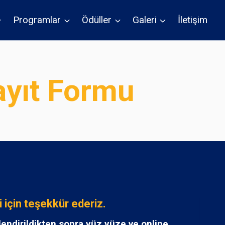
Programlar
Ödüller
Galeri
İletişim
ayıt Formu
 için teşekkür ederiz.
rlendirildikten sonra yüz yüze ve online