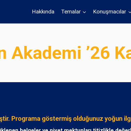
Hakkında
Temalar
Konuşmacılar
n Akademi ’26 K
tir. Programa göstermiş olduğunuz yoğun ilgi
üklenen belgeler ve niyet mektupları titizlikle değe